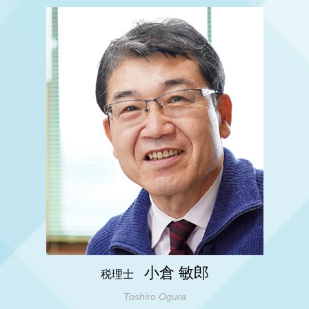
税務相談
相続税 対策
税務調査 指摘事項
大阪市 節税対策
税務顧問 経費
相続税 変遷
税務調査 時期 何月
明石市 節税対策
節税対策 ふるさと納税
相続 vs 生前贈与
税務調査 時期
明石市 会社設立
事業承継税制 延長
相続税基礎控除 不動産
明石市 法人成り
税務顧問 税理士
相続税 お尋ね
神戸市 起業支援
節税対策 公務員
相続 生前
大阪市 事業承継
事業承継 税金対策
相続税 マンション 評価額
神戸市 節税対策
相続税 いくらから
大阪市 起業支援
相続税申告
姫路市 相続税 申告
相続税 還付
姫路市 起業支援
大阪市 税務相談
神戸市 相続 対策
姫路市 節税対策
小倉 敏郎
税理士
Toshiro Ogura