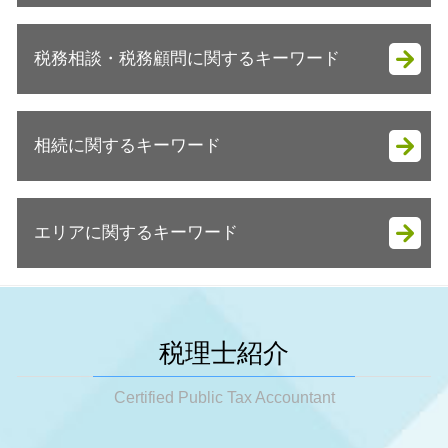
会社設立 メリット
税務調査 結果
会社設立 定款
税務相談・税務顧問に関するキーワード
税務調査 拒否
法人成り 手続き
税務調査 いつ来る 個人
会社設立 メリット 税理士
税務調査 確率 個人
法人 決算 節税対策
会社設立 流れ 自分で
税務調査とは
相続に関するキーワード
税務顧問 とは
会社設立 メリット 税務
税務調査 会社
税務相談 税理士
起業支援 資金
税務調査 強制調査
決算前 節税対策
法人成り メリット
相続税 生前贈与
税務調査 事前通知 いつ
節税対策 個人
法人成り 目安
エリアに関するキーワード
相続税 放棄
税務調査 タイミング
事業承継
会社設立 手続き
相続税基礎控除 生命保険
税務調査 来るタイミング
節税対策 法人
法人成り 注意点
相続税 いくらから 配偶者
税務調査 時期 法人
大阪市 税務調査
税務相談 どこまで
会社設立 やり方
相続税対策 生命保険
税務調査 準備
姫路市 税務顧問
確定申告 個人事業主 青色申告
会社設立 税理士
相続税 いくらから 生前贈与
税務調査 事前通知なし
明石市 税務顧問
事業承継税制 いつまで
税理士紹介
法人成り 融資
相続税 法定相続人
税務調査 抜き打ち
明石市 税務調査
節税対策 ideco
会社設立 流れ
相続税 保険金 非課税
税務調査 確率
神戸市 税務顧問
Certified Public Tax Accountant
税務顧問 金額
起業支援 種類
相続税 分割
税務調査 何年分
姫路市 会社設立
節税対策 車
会社設立 必要書類
相続税 生前贈与 現金
税務調査 時期 個人
明石市 相続税 申告