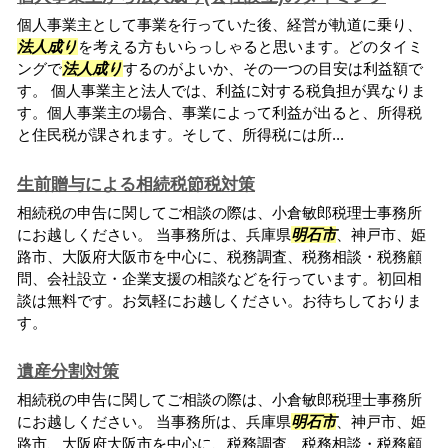
個人事業主として事業を行っていた後、経営が軌道に乗り、
法人成り
を考える方もいらっしゃると思います。どのタイミ
ングで
法人成り
するのがよいか、その一つの目安は利益額で
す。 個人事業主と法人では、利益に対する税負担が異なりま
す。個人事業主の場合、事業によって利益が出ると、所得税
と住民税が課されます。そして、所得税には所...
生前贈与による相続税節税対策
相続税の申告に関してご相談の際は、小倉敏郎税理士事務所
にお越しください。 当事務所は、兵庫県
明石市
、神戸市、姫
路市、大阪府大阪市を中心に、税務調査、税務相談・税務顧
問、会社設立・企業支援の相談などを行っています。初回相
談は無料です。お気軽にお越しください。お待ちしておりま
す。
遺産分割対策
相続税の申告に関してご相談の際は、小倉敏郎税理士事務所
にお越しください。 当事務所は、兵庫県
明石市
、神戸市、姫
路市、大阪府大阪市を中心に、税務調査、税務相談・税務顧