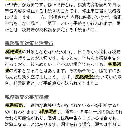
正申告」が必要です。修正申告とは、指摘内容を認めて自ら
申告内容を修正する手続きのことです。修正申告書を税務署
に提出します。 一方、指摘された内容に納得がいかず、修正
申告をしない場合、「更正」という手続きが行われます。更
正とは、税務署が納税額を決定する手続きのこ...
税務調査対策と注意点
税務調査
の対象とならないためには、日ごろから適切な税務
申告を行うことが大切です。もっとも、きちんと税務申告を
行っており、後ろめたいことが無い場合であっても、
税務調
査
の対象となることはあります。その場合でも、慌てずにき
ちんと対策を立てましょう。 まず、
税務調査
はたいていの場
合、任意調査として事前通知が送られてきます...
税務調査の事前準備
税務調査
は、適切な税務申告がなされているかを判断するた
めに行われます。
税務調査
は、通常4～５年に一度の頻度で行
われる可能性があり、適切に税務申告をしている場合でも、
対象になることはあります。調査を行う場合、通常は事前に