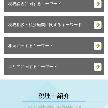
税務調査に関するキーワード
法人成り メリット
法人成り 消費税
税理士 起業支援
税務調査 来る人
会社設立 定款
税務相談・税務顧問に関するキーワード
税務調査 注意点
法人成り 資産引継ぎ
税務調査 確率
法人成り タイミング
税務調査 来る理由
節税対策 不動産
会社設立 安い
税務調査 対策
相続に関するキーワード
事業承継 税金対策
会社設立 メリット
税務調査とは
事業承継税制
会社設立 運転資金
税務調査
決算 節税対策
起業 初期費用
相続 相談
税務調査 抜き打ち
顧問税理士 個人事業主
会社設立 流れ 期間
エリアに関するキーワード
遺贈 相続税
税務調査 時期 法人
法人 決算 節税対策
起業支援 助成金
相続 税金
税務調査 指摘事項
税務顧問 税理士
法人成り 目安
相続税 いくらから申告
税務調査 いきなり訪問
姫路市 税務調査
節税対策 ふるさと納税
会社設立 資本金
相続税 法定相続人
税務調査 時期 何月
大阪市 会社設立
事業承継税制 特例
会社設立 流れ
相続税 未分割
税務調査 金額
神戸市 事業承継
節税対策 法人
税理士紹介
会社設立 メリット 税務
相続税 いくらから払う
税務調査 立会料
明石市 法人成り
事業承継
会社設立 流れ 自分で
相続税申告 必要書類
税務調査 確率 法人
神戸市 法人成り
Certified Public Tax Accountant
事業承継税制 いつまで
会社設立 メリット 税理士