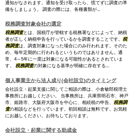
通知がなされます。通知を受け取ったら、慌てずに調査の準
備をしましょう。 調査の際には、各種書類が...
税務調査対象会社の選定
税務調査
とは、国税庁が管轄する税務署などによって、納税
者が正しく納税申告を行っているかを調査することです。
税
務調査
は、調査対象になった場合にのみ行われます。そのた
め、毎年定期的に行われるというものではありません。通
常、4～5年に一度は対象になる可能性があるとされていま
す。
税務調査
の対象になる基準が明確に存在する...
個人事業主から法人成り(会社設立)のタイミング
会社設立・起業支援に関してご相談の際は、小倉敏郎税理士
事務所にお越しください。 当事務所は、兵庫県明石市、神戸
市、姫路市、大阪府大阪市を中心に、相続税の申告、
税務調
査
の相談などを行っています。初回相談は無料です。お気軽
にお越しください。お待ちしております。
会社設立・起業に関する助成金