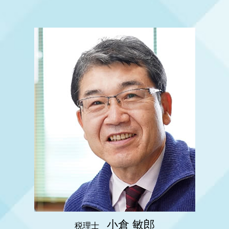
相続 節税
税務調査 準備
神戸市 起業支援
節税対策 公務員
決算月 決め方
相続時精算課税制度 メリット
税務調査 時期
姫路市 起業支援
確定申告 個人事業主 青色申告
相続 生前贈与
税務調査 結果
神戸市 税務顧問
税務相談 どこまで
相続税 保険金
税務調査 聞かれること
神戸市 税務調査
事業承継 税理士
相続税 障害者控除
税務調査 結果 遅い
大阪市 節税対策
節税対策 個人事業主
相続税 いくらから 配偶者
姫路市 会社設立
税務顧問 とは
相続税 配偶者控除 計算
明石市 節税対策
決算前 節税対策
相続税 放棄
明石市 相続税 申告
税務顧問
相続税
明石市 起業支援
相続税 いくらからかかるの
大阪市 法人成り
相続税申告 自分で
明石市 会社設立
相続 税理士 費用
姫路市 相続税 申告
明石市 相続 対策
大阪市 税務相談
姫路市 事業承継
小倉 敏郎
税理士