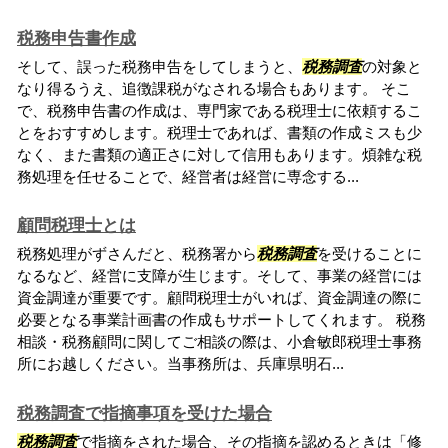
税務申告書作成
そして、誤った税務申告をしてしまうと、
税務調査
の対象と
なり得るうえ、追徴課税がなされる場合もあります。 そこ
で、税務申告書の作成は、専門家である税理士に依頼するこ
とをおすすめします。税理士であれば、書類の作成ミスも少
なく、また書類の適正さに対して信用もあります。煩雑な税
務処理を任せることで、経営者は経営に専念する...
顧問税理士とは
税務処理がずさんだと、税務署から
税務調査
を受けることに
なるなど、経営に支障が生じます。そして、事業の経営には
資金調達が重要です。顧問税理士がいれば、資金調達の際に
必要となる事業計画書の作成もサポートしてくれます。 税務
相談・税務顧問に関してご相談の際は、小倉敏郎税理士事務
所にお越しください。当事務所は、兵庫県明石...
税務調査で指摘事項を受けた場合
税務調査
で指摘をされた場合、その指摘を認めるときは「修