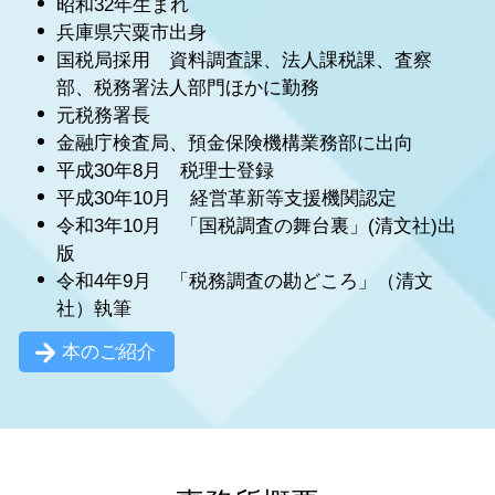
昭和32年生まれ
兵庫県宍粟市出身
国税局採用 資料調査課、法人課税課、査察
部、税務署法人部門ほかに勤務
元税務署長
金融庁検査局、預金保険機構業務部に出向
平成30年8月 税理士登録
平成30年10月 経営革新等支援機関認定
令和3年10月 「国税調査の舞台裏」(清文社)出
版
令和4年9月 「税務調査の勘どころ」（清文
社）執筆
本のご紹介