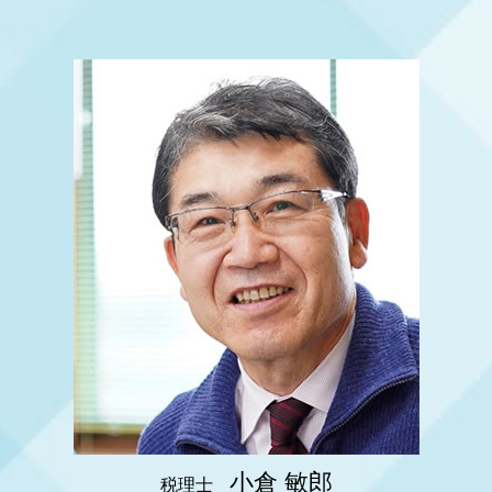
相続 節税
税務調査とは
姫路市 税務顧問
節税対策 不動産
決算月 決め方
相続税対策 生命保険
税務調査 対策
姫路市 起業支援
事業承継
相続 税理士
税務調査 時期 相続
神戸市 税務顧問
事業承継 税金対策
相続税 いくらから払う
税務調査 来るタイミング
大阪市 会社設立
事業承継税制
相続税 いくらから 配偶者
税務調査 企業
神戸市 税務調査
節税対策 車
相続税 法定相続人
明石市 法人成り
税務相談 税理士
相続税 生前贈与
大阪市 相続税 申告
税務顧問 税理士
相続税 保険金 非課税
神戸市 相続 対策
税務顧問 相場
相続税 マンション 生前贈与
姫路市 法人成り
相続 相談
神戸市 税務相談
相続時精算課税制度 メリット
神戸市 法人成り
相続税 マンション 評価額
大阪市 事業承継
姫路市 事業承継
大阪市 起業支援
明石市 会社設立
小倉 敏郎
税理士