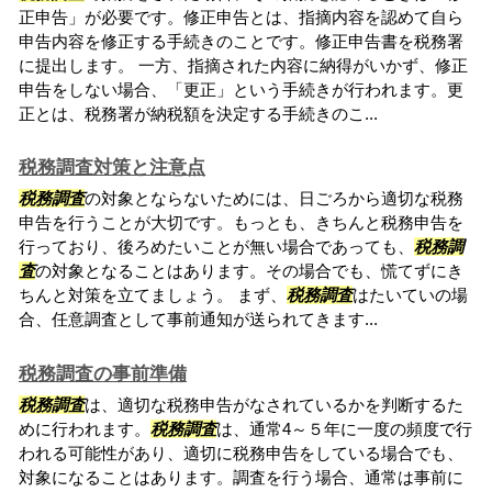
正申告」が必要です。修正申告とは、指摘内容を認めて自ら
申告内容を修正する手続きのことです。修正申告書を税務署
に提出します。 一方、指摘された内容に納得がいかず、修正
申告をしない場合、「更正」という手続きが行われます。更
正とは、税務署が納税額を決定する手続きのこ...
税務調査対策と注意点
税務調査
の対象とならないためには、日ごろから適切な税務
申告を行うことが大切です。もっとも、きちんと税務申告を
行っており、後ろめたいことが無い場合であっても、
税務調
査
の対象となることはあります。その場合でも、慌てずにき
ちんと対策を立てましょう。 まず、
税務調査
はたいていの場
合、任意調査として事前通知が送られてきます...
税務調査の事前準備
税務調査
は、適切な税務申告がなされているかを判断するた
めに行われます。
税務調査
は、通常4～５年に一度の頻度で行
われる可能性があり、適切に税務申告をしている場合でも、
対象になることはあります。調査を行う場合、通常は事前に