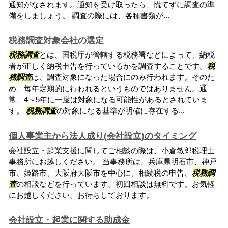
通知がなされます。通知を受け取ったら、慌てずに調査の準
備をしましょう。 調査の際には、各種書類が...
税務調査対象会社の選定
税務調査
とは、国税庁が管轄する税務署などによって、納税
者が正しく納税申告を行っているかを調査することです。
税
務調査
は、調査対象になった場合にのみ行われます。そのた
め、毎年定期的に行われるというものではありません。通
常、4～5年に一度は対象になる可能性があるとされていま
す。
税務調査
の対象になる基準が明確に存在する...
個人事業主から法人成り(会社設立)のタイミング
会社設立・起業支援に関してご相談の際は、小倉敏郎税理士
事務所にお越しください。 当事務所は、兵庫県明石市、神戸
市、姫路市、大阪府大阪市を中心に、相続税の申告、
税務調
査
の相談などを行っています。初回相談は無料です。お気軽
にお越しください。お待ちしております。
会社設立・起業に関する助成金