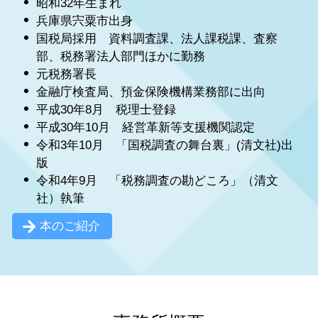
昭和32年生まれ
兵庫県宍粟市出身
国税局採用 資料調査課、法人課税課、査察
部、税務署法人部門ほかに勤務
元税務署長
金融庁検査局、預金保険機構業務部に出向
平成30年8月 税理士登録
平成30年10月 経営革新等支援機関認定
令和3年10月 「国税調査の舞台裏」(清文社)出
版
令和4年9月 「税務調査の勘どころ」（清文
社）執筆
本のご紹介