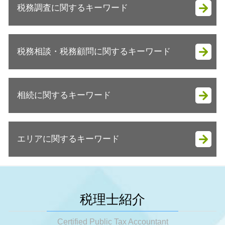
税務調査に関するキーワード
会社設立 税理士
会社設立 資本金
会社設立 やり方
税務調査 金額
会社設立 流れ 資本金
税務相談・税務顧問に関するキーワード
税務調査 期間
会社設立
税務調査 指摘事項
会社設立 メリット
税務調査 拒否
税務相談 どこまで
起業支援 資金
税務調査 確率 法人
相続に関するキーワード
節税対策
会社設立 流れ 期間
税務調査 強制調査
個人 税務顧問
会社設立 流れ 自分で
税務調査 税理士
確定申告 個人事業主 青色申告
法人成り タイミング
遺産分割対策
税務調査 事前通知 いつ
法人 決算 節税対策
法人成り 目安
エリアに関するキーワード
相続税基礎控除 不動産
税務調査 いきなり訪問
決算前 節税対策
起業 初期費用
相続税 いくらからかかるの
税務調査 タイミング
節税対策 公務員
会社設立 助成金
相続税 対策 不動産
税務調査 注意点
大阪市 税務調査
顧問税理士 個人事業主
会社設立 運転資金
相続税 生前贈与 現金
税務調査 立会い
大阪市 節税対策
税理士 税務相談とは
法人成り 手続き
小規模宅地 相続税
税務調査 時期 法人
明石市 税務顧問
税務相談 確定申告
税理士紹介
法人成り 資産引継ぎ
相続税 配偶者控除
税務調査 時期 何月
神戸市 相続税 申告
法人税 申告期限
会社設立 定款
相続 生前
税務調査 結果
姫路市 節税対策
Certified Public Tax Accountant
税務顧問 金額
法人成り 融資