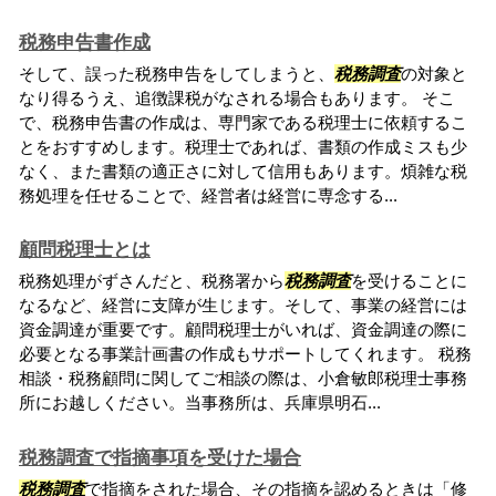
税務申告書作成
そして、誤った税務申告をしてしまうと、
税務調査
の対象と
なり得るうえ、追徴課税がなされる場合もあります。 そこ
で、税務申告書の作成は、専門家である税理士に依頼するこ
とをおすすめします。税理士であれば、書類の作成ミスも少
なく、また書類の適正さに対して信用もあります。煩雑な税
務処理を任せることで、経営者は経営に専念する...
顧問税理士とは
税務処理がずさんだと、税務署から
税務調査
を受けることに
なるなど、経営に支障が生じます。そして、事業の経営には
資金調達が重要です。顧問税理士がいれば、資金調達の際に
必要となる事業計画書の作成もサポートしてくれます。 税務
相談・税務顧問に関してご相談の際は、小倉敏郎税理士事務
所にお越しください。当事務所は、兵庫県明石...
税務調査で指摘事項を受けた場合
税務調査
で指摘をされた場合、その指摘を認めるときは「修