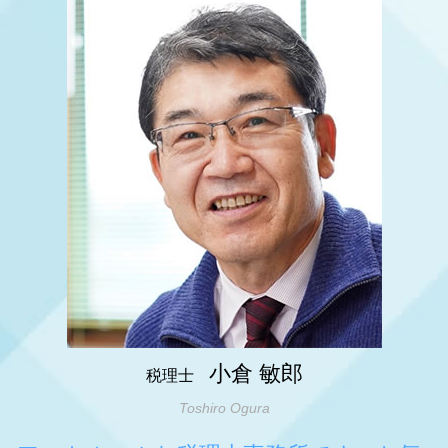
姫路市 相続 対策
節税対策 車
相続時精算課税制度 メリット
税務調査 いつ来る 個人
明石市 起業支援
決算前 節税対策
相続税 マンション 評価額
税務調査 結果 遅い
神戸市 相続 対策
法人税 申告期限
相続税 生前贈与
大阪市 節税対策
法人 決算 節税対策
相続 生前贈与
大阪市 税務顧問
節税対策 個人
相続税 障害者控除
神戸市 節税対策
税務相談
相続税 変遷
姫路市 事業承継
相続税 対策 不動産
姫路市 税務相談
相続税 還付
神戸市 会社設立
相続税対策 生命保険
明石市 税務相談
明石市 会社設立
神戸市 相続税 申告
大阪市 会社設立
小倉 敏郎
税理士
Toshiro Ogura