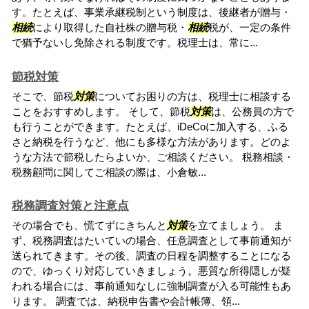
す。たとえば、事業承継税制という制度は、後継者が贈与・
相続
により取得した自社株の贈与税・
相続
税が、一定の条件
で猶予ないし免除される制度です。税理士は、常に...
節税対策
そこで、節税
対策
についてお困りの方は、税理士に相談する
ことをおすすめします。 そして、節税
対策
は、公務員の方で
も行うことができます。たとえば、iDeCoに加入する、ふる
さと納税を行うなど、他にも多様な方法があります。どのよ
うな方法で節税したらよいか、ご相談ください。 税務相談・
税務顧問に関してご相談の際は、小倉敏...
税務調査対策と注意点
その場合でも、慌てずにきちんと
対策
を立てましょう。 ま
ず、税務調査はたいていの場合、任意調査として事前通知が
送られてきます。その後、調査の日程を調整することになる
ので、ゆっくり対応していきましょう。悪質な所得隠しが疑
われる場合には、事前通知なしに強制調査が入る可能性もあ
ります。 調査では、納税申告書や会計帳簿、領...