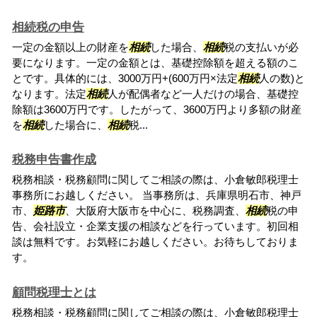
相続税の申告
一定の金額以上の財産を
相続
した場合、
相続
税の支払いが必
要になります。一定の金額とは、基礎控除額を超える額のこ
とです。具体的には、3000万円+(600万円×法定
相続
人の数)と
なります。法定
相続
人が配偶者など一人だけの場合、基礎控
除額は3600万円です。したがって、3600万円より多額の財産
を
相続
した場合に、
相続
税...
税務申告書作成
税務相談・税務顧問に関してご相談の際は、小倉敏郎税理士
事務所にお越しください。 当事務所は、兵庫県明石市、神戸
市、
姫路市
、大阪府大阪市を中心に、税務調査、
相続
税の申
告、会社設立・企業支援の相談などを行っています。初回相
談は無料です。お気軽にお越しください。お待ちしておりま
す。
顧問税理士とは
税務相談・税務顧問に関してご相談の際は、小倉敏郎税理士