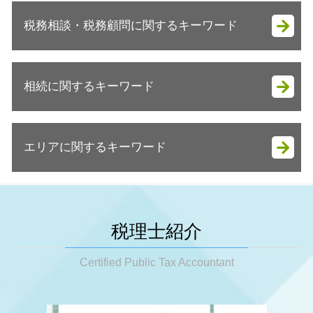
会社設立 必要書類
税務調査 指摘事項
会社設立 流れ 合同会社
税務相談・税務顧問に関するキーワード
税務調査 来たことない
会社設立 安い
税務調査 確率 相続
起業支援
税務調査とは
税務相談 どこから
会社設立 運転資金
税務調査 対策
相続に関するキーワード
決算 節税対策
法人成り 消費税
税務調査 期間
事業承継税制 いつまで
起業 初期費用
税務調査 タイミング
事業承継
法人成り 手続き
相続税申告
税務調査 確率 法人
税務顧問 相場
会社設立 流れ
エリアに関するキーワード
遺産分割対策
税務調査 事前通知 いつ
税務顧問 税理士
法人成り 注意点
相続税 お尋ね
税務調査 時期 相続
顧問税理士 個人事業主
会社設立 メリット
相続 相談先
税務調査 事前通知なし
神戸市 税務顧問
事業承継 青色申告
会社設立 税理士
相続税 いくらから払う
税務調査 準備
姫路市 節税対策
節税対策 公務員
会社設立 税金対策
相続税 配偶者控除
税務調査 金額
明石市 事業承継
節税対策 個人事業主
税理士紹介
法人成り 資産引継ぎ
相続税 生前贈与 現金
税務調査 結果 いつ
明石市 相続税 申告
節税対策 ふるさと納税
会社設立 自分で
相続税申告 自分で
税務調査 来るタイミング
姫路市 相続税 申告
Certified Public Tax Accountant
節税対策 不動産
法人成り 目安
相続税 放棄
税務調査 いきなり訪問
神戸市 起業支援
税務顧問
法人成り メリット
相続税 保険金 非課税
税務調査 来る人
姫路市 起業支援
事業承継税制 特例
相続税 いくらからかかるの
税務調査 時期 何月