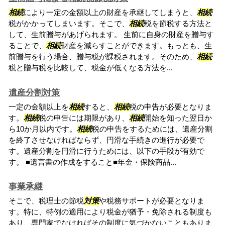
相続
により一定の金額以上の財産を承継してしまうと、
相続
税がかかってしまいます。そこで、
相続
税を節税する方法と
して、生前贈与があげられます。 生前に自身の財産を贈与す
ることで、
相続
財産を減らすことができます。もっとも、生
前贈与を行う場合、贈与税が課税されます。そのため、
相続
税と贈与税を比較して、税金が低くなる方法を...
遺産分割対策
一定の金額以上を
相続
すると、
相続
税の申告が必要となりま
す。
相続
税の申告には期限があり、
相続
開始を知った翌日か
ら10か月以内です。
相続
税の申告をするためには、遺産分割
を終了させなければならず、円滑な手続きの進行が必要で
す。遺産分割を円滑に行うためには、以下の手段が有効で
す。 ■遺言書の作成をすること■年金・保険商品...
事業承継
そこで、税理士の節税
対策
や税務サポートが必要となりま
す。特に、特例の適用により税金が猶予・免除される制度も
あり、専門家でなければその制度に気づかないこともありま