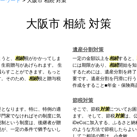
ーワード
>
大阪市 相続 対策
大阪市 相続 対策
遺産分割対策
まうと、
相続
税がかかってしま
一定の金額以上を
相続
すると、
生前贈与があげられます。 生
には期限があり、
相続
開始を知
減らすことができます。もっと
するためには、遺産分割を終了
す。そのため、
相続
税と贈与税
要です。遺産分割を円滑に行う
作成をすること■年金・保険商品.
節税対策
要となります。特に、特例の適
そこで、節税
対策
についてお困
専門家でなければその制度に気
ます。 そして、節税
対策
は、
税制という制度は、後継者が贈
iDeCoに加入する、ふるさ
税が、一定の条件で猶予ないし
のような方法で節税したらよい
してご相談の際は、小倉敏...