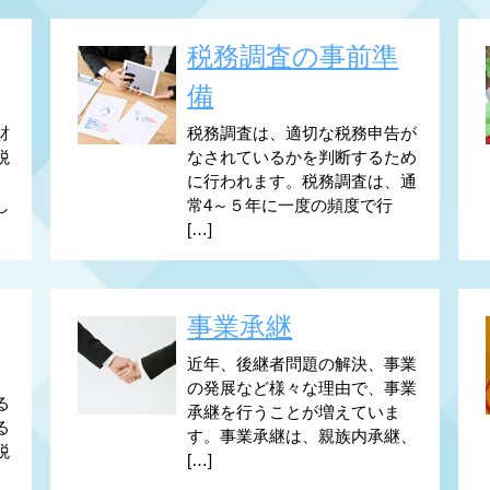
税務調査の事前準
備
財
税務調査は、適切な税務申告が
税
なされているかを判断するため
に行われます。税務調査は、通
し
常4～５年に一度の頻度で行
[…]
事業承継
近年、後継者問題の解決、事業
の発展など様々な理由で、事業
る
承継を行うことが増えていま
る
す。事業承継は、親族内承継、
税
[…]