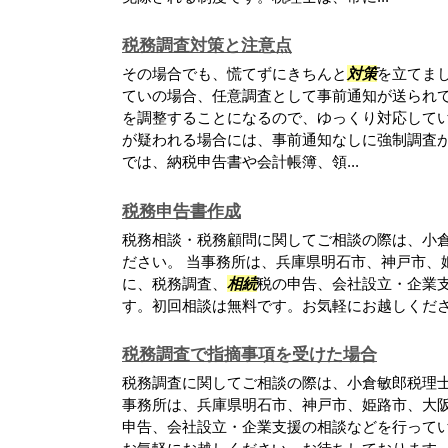
税務調査対策と注意点
その場合でも、慌てずにきちんと
対策
を立てま
ていの場合、任意調査として事前通知が送られ
を調整することになるので、ゆっくり対応して
が疑われる場合には、事前通知なしに強制調査が
では、納税申告書や会計帳簿、領...
税務申告書作成
税務相談・税務顧問に関してご相談の際は、小
ださい。 当事務所は、兵庫県明石市、神戸市、
に、税務調査、
相続
税の申告、会社設立・企業
す。初回相談は無料です。お気軽にお越しくだ
税務調査で指摘事項を受けた場合
税務調査に関してご相談の際は、小倉敏郎税理士
事務所は、兵庫県明石市、神戸市、姫路市、大
申告、会社設立・企業支援の相談などを行って