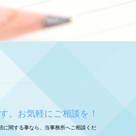
法人 決算 節税対策
税理士 税務相談とは
税務顧問 とは
節税対策 不動産
税務顧問 金額
事業承継
税務顧問 相場
事業承継税制 特例
節税対策 法人
節税対策 公務員
節税対策
決算 節税対策
税務相談 どこまで
事業承継 税理士
税務相談 税理士
す。お気軽にご相談を！
事業承継 青色申告
税務相談
続に関する事なら、当事務所へご相談くだ
節税対策 個人事業主