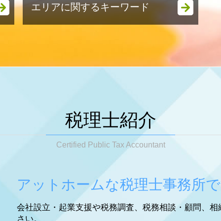
エリアに関するキーワード
税務調査 指摘事項
税務調査 時期 何月
税務調査 来たことない
姫路市 相続 対策
税務調査 対応
明石市 起業支援
税務調査 時期
明石市 事業承継
税務調査 拒否
姫路市 節税対策
税務調査 来る人
姫路市 税務調査
税務調査 結果 いつ
明石市 節税対策
税務調査 事前通知なし
神戸市 税務顧問
税理士紹介
税務調査とは
神戸市 相続税 申告
税務調査 注意点
姫路市 法人成り
税務調査 立会い
Certified Public Tax Accountant
姫路市 会社設立
税務調査
大阪市 相続税 申告
税務調査 タイミング
神戸市 法人成り
税務調査 対策
アットホームな税理士事務所で
神戸市 起業支援
税務調査 時期 個人
神戸市 節税対策
税務調査 確率
会社設立・起業支援や税務調査、税務相談・顧問、相
神戸市 事業承継
税務調査 期間
さい。