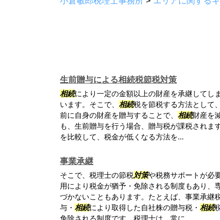
小倉敏郎税理士事務所
>
エリアに関するキ
生前贈与による相続税節税対策
相続
により一定の金額以上の財産を承継してし
います。そこで、
相続
税を節税する方法として、
前に自身の財産を贈与することで、
相続
財産を
も、生前贈与を行う場合、贈与税が課税されま
を比較して、税金が低くなる方法を...
事業承継
そこで、税理士の節税
対策
や税務サポートが必
用により税金が猶予・免除される制度もあり、
づかないこともあります。たとえば、事業承継
与・
相続
により取得した自社株の贈与税・
相続
免除される制度です。税理士は、常に...