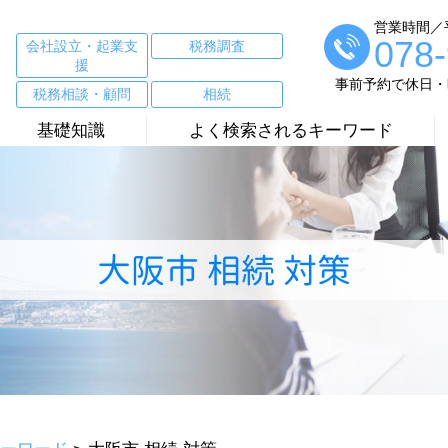
営業時間／平日
078
会社設立・起業支
税務調査
援
事前予約で休日・
税務相談・顧問
相続
基礎知識
よく検索されるキーワード
大阪市 相続 対策