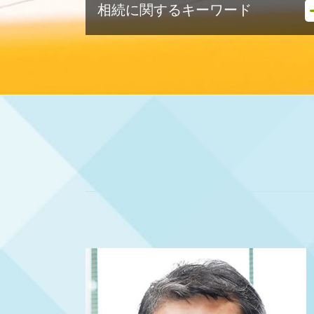
相続に関するキーワード
会社設立 メリット 税理士
法人成り 税理士 相談
法人成り メリット
相続 税理士 費用
会社設立 流れ 資本金
相続税 保険金 非課税
起業支援 資金
相続 節税
会社設立 定款
相続 税金
法人成り 融資
遺産分割対策
会社設立 税理士
相続税 配偶者控除 計算
会社設立 必要書類
相続税 分割
会社設立 メリット 税務
相続税 還付
起業支援
相続 生前贈与
法人成り タイミング
小規模宅地 相続税
法人成り 注意点
相続税申告
会社設立 資本金
相続税 生前贈与
会社設立 やり方
相続税 マンション 評価額
会社設立 自分で
相続税 生前贈与 現金
起業支援 種類
相続 相談先
決算月 決め方