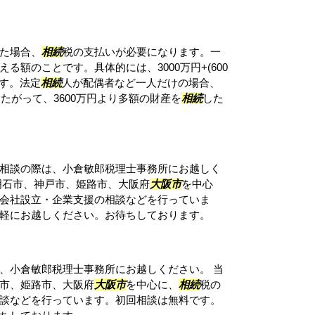
た場合、
相続
税の支払いが必要になります。一
る額のことです。具体的には、3000万円+(600
ます。法定
相続
人が配偶者など一人だけの場合、
したがって、3600万円より多額の財産を
相続
した
相談の際は、小倉敏郎税理士事務所にお越しく
明石市、神戸市、姫路市、大阪府
大阪市
を中心
会社設立・企業支援の相談などを行っていま
軽にお越しください。お待ちしております。
、小倉敏郎税理士事務所にお越しください。 当
市、姫路市、大阪府
大阪市
を中心に、
相続
税の
談などを行っています。初回相談は無料です。