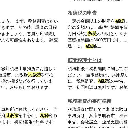
相続税の申告
しょう。 まず、税務調査はたい
一定の金額以上の財産を
相続
し
てきます。その後、調査の日程
定の金額とは、基礎控除額を超え
いきましょう。悪質な所得隠し
万円×法定
相続
人の数)となり
入る可能性もあります。 調査
基礎控除額は3600万円です。
場合に、
相続
税...
顧問税理士とは
倉敏郎税理士事務所にお越しく
税務相談・税務顧問に関してご
姫路市、大阪府
大阪市
を中心
ださい。 当事務所は、兵庫県
支援の相談などを行っていま
に、税務調査、
相続
税の申告、
さい。お待ちしております。
す。初回相談は無料です。お気
税務調査の事前準備
事務所にお越しください。 当
税務調査に関してご相談の際は
阪府
大阪市
を中心に、
相続
税の
事務所は、兵庫県明石市、神戸
います。初回相談は無料です。
申告、会社設立・企業支援の相