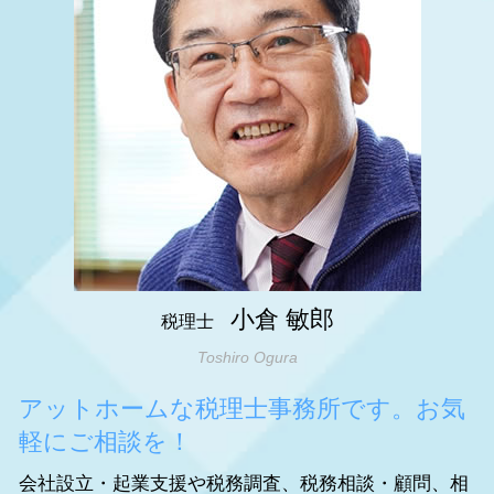
相続税 減らすには
明石市 法人成り
節税対策 ideco
相続時精算課税制度 メリット
姫路市 事業承継
事業承継 税理士
相続税 分割
神戸市 法人成り
相続税 いくらから 配偶者
大阪市 相続税 申告
相続 節税
大阪市 法人成り
相続 相談先
大阪市 起業支援
明石市 税務調査
神戸市 相続 対策
姫路市 会社設立
小倉 敏郎
税理士
Toshiro Ogura
アットホームな税理士事務所です。お気
軽にご相談を！
会社設立・起業支援や税務調査、税務相談・顧問、相