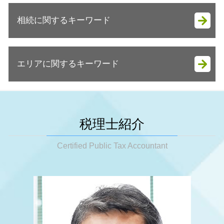
税務調査 来たことない
決算前 節税対策
法人成り 消費税
税務調査 立会料
相続に関するキーワード
節税対策
決算月 決め方
税務調査 来る理由
税務相談 どこから
会社設立 流れ 自分で
税務調査 拒否
事業承継 税金対策
会社設立 税理士
相続 税理士
税務調査 対象
税務顧問 金額
会社設立 定款
エリアに関するキーワード
遺産分割対策
税務調査 期間
税務顧問 相場
会社設立 流れ 資本金
相続税 いくらから申告
税務調査 注意点
法人税 申告期限
会社設立 必要書類
相続税 いくらからかかるの
税務調査 金額
大阪市 節税対策
節税対策 個人事業主
法人成り
相続 相談
税務調査 時期 相続
姫路市 節税対策
税務相談 どこまで
法人成り 税理士 相談
相続税 お尋ね
税務調査 いきなり訪問
大阪市 会社設立
節税対策 法人
税理士紹介
法人成り 融資
相続税 マンション 評価額
税務調査とは
神戸市 相続税 申告
確定申告 個人事業主 青色申告
法人成り 手続き
相続税 放棄
税務調査
大阪市 相続 対策
Certified Public Tax Accountant
税務顧問 税理士
起業 初期費用
相続税 保険金
税務調査 事前通知 いつ
姫路市 起業支援
節税対策 個人
会社設立 資本金 払込
相続 税理士 費用
税務調査 確率
神戸市 税務調査
顧問税理士 個人事業主
遺贈 相続税
税務調査 対応
姫路市 税務相談
税務相談
相続税 生前贈与
税務調査 時期 個人
明石市 会社設立
税理士 税務相談とは
相続税基礎控除 不動産
税務調査 確率 相続
姫路市 法人成り
事業承継 青色申告
相続税 配偶者控除 計算
明石市 節税対策
節税対策 不動産