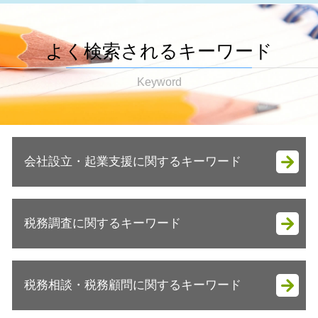
よく検索されるキーワード
Keyword
会社設立・起業支援に関するキーワード
会社設立 メリット 税務
税務調査に関するキーワード
起業支援 資金
法人成り メリット
起業支援 必要性
税務調査 時期
法人成り タイミング
税務相談・税務顧問に関するキーワード
税務調査 時期 何月
会社設立 流れ 合同会社
税務調査 聞かれること
法人成り 資産引継ぎ