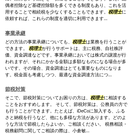
偶者控除など基礎控除額を多くできる制度もあり、これを活
用することで相続税を少なくすることもできます。
税理士
に
依頼すれば、これらの制度を適切に利用できます...
事業承継
どの方法の事業承継についても、
税理士
は業務を行うことが
できます。
税理士
が行うサポートは、主に税務、自社株評
価、資金調達などです。事業承継においては株式の譲渡が行
われますが、それにかかる金額は多額なものになる場合が多
いです。その場合、資金調達はとても重要なものになりま
す。税金面も考慮しつつ、最適な資金調達方法につ...
節税対策
そこで、節税対策についてお困りの方は、
税理士
に相談する
ことをおすすめします。 そして、節税対策は、公務員の方で
も行うことができます。たとえば、iDeCoに加入する、ふる
さと納税を行うなど、他にも多様な方法があります。どのよ
うな方法で節税したらよいか、ご相談ください。 税務相談・
税務顧問に関してご相談の際は、小倉敏...