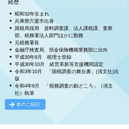
経歴
昭和32年生まれ
兵庫県宍粟市出身
国税局採用 資料調査課、法人課税課、査察
部、税務署法人部門ほかに勤務
元税務署長
金融庁検査局、預金保険機構業務部に出向
平成30年8月 税理士登録
平成30年10月 経営革新等支援機関認定
令和3年10月 「国税調査の舞台裏」(清文社)出
版
令和4年9月 「税務調査の勘どころ」（清文
社）執筆
本のご紹介