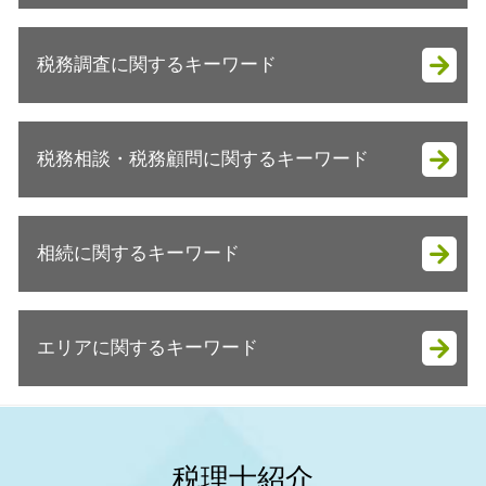
会社設立 資本金
税務調査に関するキーワード
起業支援 必要性
会社設立 税理士
会社設立 やり方
税務調査 事前通知 いつ
会社設立 自分で
税務相談・税務顧問に関するキーワード
税務調査 時期 法人
法人成り メリット
税務調査 事前通知なし
会社設立 安い
税務調査 来たことない
税理士 税務相談とは
会社設立 メリット 税務
税務調査 対象
相続に関するキーワード
顧問税理士 個人事業主
税理士 起業支援
税務調査 対策
税務相談
起業 初期費用
税務調査とは
節税対策 不動産
会社設立 定款
相続税 保険金 非課税
税務調査 結果
節税対策
決算月 決め方
エリアに関するキーワード
相続税 配偶者控除 計算
税務調査 時期 相続
節税対策 個人事業主
会社設立 届出
相続税 放棄
税務調査 抜き打ち
節税対策 ふるさと納税
会社設立 手続き
相続税 マンション 評価額
税務調査 来るタイミング
明石市 法人成り
事業承継 税理士
会社設立 メリット 税理士
相続税申告
税務調査 時期
大阪市 節税対策
税務顧問 とは
法人成り 税理士 相談
相続税基礎控除 生命保険
税務調査 企業
姫路市 事業承継
個人 税務顧問
税理士紹介
法人成り 融資