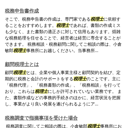
税務申告書作成
そこで、税務申告書の作成は、専門家である
税理士
に依頼す
ることをおすすめします。
税理士
であれば、書類の作成ミス
も少なく、また書類の適正さに対して信用もあります。煩雑
な税務処理を任せることで、経営者は経営に専念することが
できます。 税務相談・税務顧問に関してご相談の際は、小倉
敏郎
税理士
事務所にお越しください。当事務所...
顧問税理士とは
顧問
税理士
とは、企業や個人事業主様と顧問契約を結び、定
期的に税務と会計のサポートをする
税理士
のことです。主に
「税務代理」、「税務書類の作成」、「税務相談」を行って
おり、これらは
税理士
にしか許可されていない業務です。 ま
た、書類作成などの事務的手続きのほかに、経営状況を把握
し、事業がより良い発展を遂げられるようにア...
税務調査で指摘事項を受けた場合
税務調査に関してご相談の際は、小倉敏郎
税理士
事務所にお