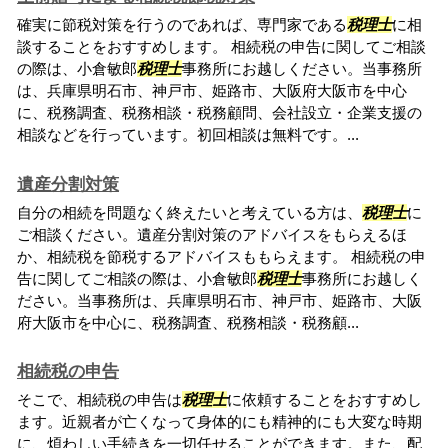
確実に節税対策を行うのであれば、専門家である
税理士
に相
談することをおすすめします。 相続税の申告に関してご相談
の際は、小倉敏郎
税理士
事務所にお越しください。当事務所
は、兵庫県明石市、神戸市、姫路市、大阪府大阪市を中心
に、税務調査、税務相談・税務顧問、会社設立・企業支援の
相談などを行っています。初回相談は無料です。...
遺産分割対策
自分の相続を問題なく終えたいと考えている方は、
税理士
に
ご相談ください。遺産分割対策のアドバイスをもらえるほ
か、相続税を節税するアドバイスももらえます。 相続税の申
告に関してご相談の際は、小倉敏郎
税理士
事務所にお越しく
ださい。当事務所は、兵庫県明石市、神戸市、姫路市、大阪
府大阪市を中心に、税務調査、税務相談・税務顧...
相続税の申告
そこで、相続税の申告は
税理士
に依頼することをおすすめし
ます。近親者が亡くなって身体的にも精神的にも大変な時期
に、煩わしい手続きを一切任せることができます。また、配