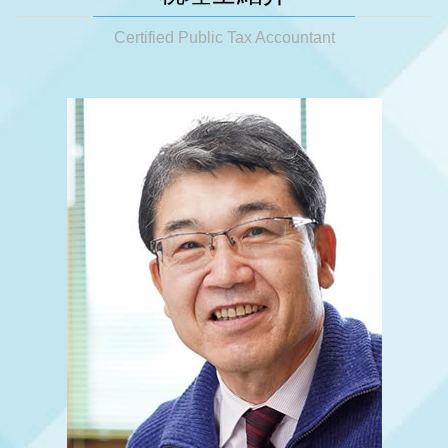
相続税 対策
税務調査 期間
神戸市 相続 対策
税務相談 税理士
起業支援 種類
相続 税金
税務調査 時期 個人
明石市 相続 対策
Certified Public Tax Accountant
節税対策 ideco
起業支援 助成金
相続税 いくらから 配偶者
税務調査
大阪市 会社設立
節税対策 個人
起業支援 資金
相続税 いくらから 生前贈与
税務調査 税理士
明石市 税務顧問
事業承継税制 特例
遺産分割対策
税務調査 いきなり訪問
大阪市 税務調査
事業承継
相続 相談
税務調査 確率 相続
明石市 税務相談
節税対策 法人
相続税対策 生命保険
税務調査 拒否
姫路市 税務顧問
法人 決算 節税対策
相続税 生前贈与
大阪市 相続 対策
事業承継 青色申告
相続 vs 生前贈与
姫路市 税務調査
税務顧問 相場
小規模宅地 相続税
姫路市 法人成り
事業承継 税金対策
相続 税理士
神戸市 相続税 申告
相続 税理士 費用
神戸市 税務顧問
相続税 還付
明石市 税務調査
相続 相談先
大阪市 相続税 申告
明石市 相続税 申告
神戸市 起業支援
大阪市 法人成り