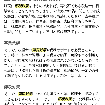
確実に
節税対策
を行うのであれば、専門家である税理士に相
談することをおすすめします。 相続税の申告に関してご相談
の際は、小倉敏郎税理士事務所にお越しください。当事務所
は、兵庫県明石市、神戸市、姫路市、大阪府大阪市を中心
に、税務調査、税務相談・税務顧問、会社設立・企業支援の
相談などを行っています。初回相談は無料です。...
事業承継
そこで、税理士の
節税対策
や税務サポートが必要となりま
す。特に、特例の適用により税金が猶予・免除される制度も
あり、専門家でなければその制度に気づかないこともありま
す。たとえば、事業承継税制という制度は、後継者が贈与・
相続により取得した自社株の贈与税・相続税が、一定の条件
で猶予ないし免除される制度です。税理士は、常に...
節税対策
そこで、
節税対策
についてお困りの方は、税理士に相談する
ことをおすすめします。 そして、
節税対策
は、公務員の方で
も行うことができます。たとえば、iDeCoに加入する、ふる