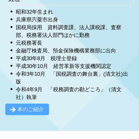
昭和32年生まれ
兵庫県宍粟市出身
国税局採用 資料調査課、法人課税課、査察
部、税務署法人部門ほかに勤務
元税務署長
金融庁検査局、預金保険機構業務部に出向
平成30年8月 税理士登録
平成30年10月 経営革新等支援機関認定
令和3年10月 「国税調査の舞台裏」(清文社)出
版
令和4年9月 「税務調査の勘どころ」（清文
社）執筆
本のご紹介