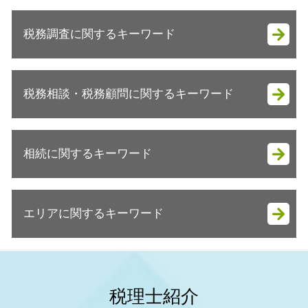
会社設立 流れ 期間
税務調査に関するキーワード
起業支援 助成金
決算月 決め方
会社設立 税金対策
税務調査 抜き打ち
会社設立 自分で
税務相談・税務顧問に関するキーワード
税務調査 事前通知 いつ
会社設立 必要書類
税務調査 対応
法人成り 資産引継ぎ
税務調査 拒否
税務顧問 とは
法人成り 注意点
税務調査
相続に関するキーワード
税務顧問 金額
会社設立 やり方
税務調査 強制調査
税務相談 税理士
起業支援 資金
税務調査 事前通知なし
節税対策 ideco
法人成り
相続税 減らすには
税務調査 指摘事項
節税対策 不動産
法人成り 税理士 相談
エリアに関するキーワード
相続税 2割加算
税務調査 来る理由
税務顧問 経費
起業支援
相続税 生前贈与
税務調査 確率 法人
節税対策 個人
会社設立 流れ 個人
相続税 生前贈与 現金
税務調査 時期 法人
大阪市 税務顧問
節税対策
会社設立 資本金 払込
遺贈 相続税
税務調査 来る人
明石市 起業支援
税務相談
会社設立 メリット
相続税 いくらから 生前贈与
税務調査 いきなり訪問
大阪市 相続税 申告
個人 税務顧問
税理士紹介
法人成り 融資
遺産分割対策
税務調査 企業