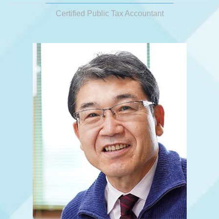
大阪市 会社設立
事業承継税制 特例
法人成り メリット
相続税 いくらから 配偶者
税務調査とは
姫路市 税務顧問
Certified Public Tax Accountant
税務顧問 相場
会社設立
相続税 変遷
税務調査 結果
姫路市 起業支援
税務相談 確定申告
会社設立 安い
相続税 いくらから申告
税務調査 来たことない
神戸市 法人成り
法人税 申告期限
相続税 分割
税務調査 税理士
姫路市 相続税 申告
節税対策 ふるさと納税
相続税 法定相続人
税務調査 会社
姫路市 事業承継
決算 節税対策
相続税申告 必要書類
税務調査 来るタイミング
大阪市 相続 対策
確定申告 個人事業主 青色申告
相続 生前
神戸市 相続 対策
税務相談 どこまで
相続税 マンション 生前贈与
明石市 相続税 申告
事業承継税制
小規模宅地 相続税
明石市 会社設立
税務顧問
相続税 配偶者控除
神戸市 節税対策
相続 節税
姫路市 法人成り
相続 相談先
明石市 法人成り
相続税 対策
姫路市 節税対策
神戸市 起業支援
神戸市 税務調査
大阪市 税務相談