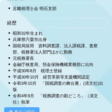
近畿税理士会 明石支部
経歴
昭和32年生まれ
兵庫県宍粟市出身
国税局採用 資料調査課、法人課税課、査察
部、税務署法人部門ほかに勤務
元税務署長
金融庁検査局、預金保険機構業務部に出向
平成30年8月 税理士登録
平成30年10月 経営革新等支援機関認定
令和3年10月 「国税調査の舞台裏」(清文社)出
版
令和4年9月 「税務調査の勘どころ」（清文
社）執筆
本のご紹介