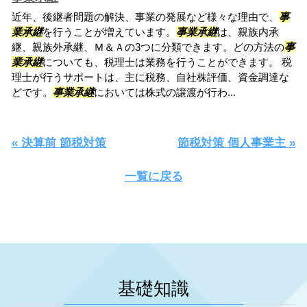
近年、後継者問題の解決、事業の発展など様々な理由で、
事
業承継
を行うことが増えています。
事業承継
は、親族内承
継、親族外承継、Ｍ＆Ａの3つに分類できます。どの方法の
事
業承継
についても、税理士は業務を行うことができます。 税
理士が行うサポートは、主に税務、自社株評価、資金調達な
どです。
事業承継
においては株式の譲渡が行わ...
« 決算前 節税対策
節税対策 個人事業主 »
一覧に戻る
基礎知識