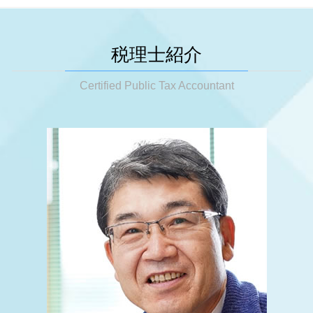
相続 税金
税務調査 時期 法人
姫路市 会社設立
事業承継税制
会社設立 メリット
相続税 変遷
税務調査 タイミング
姫路市 税務調査
税務顧問 税理士
会社設立 流れ 個人
相続税 還付
税務調査 結果 遅い
神戸市 相続税 申告
節税対策 個人事業主
税理士紹介
会社設立 届出
相続税基礎控除 不動産
税務調査とは
大阪市 会社設立
税務顧問
会社設立 資本金
相続 税理士 費用
税務調査 指摘事項
明石市 相続 対策
Certified Public Tax Accountant
顧問税理士 個人事業主
会社設立 流れ 自分で
相続税 いくらから 生前贈与
税務調査 結果 いつ
姫路市 事業承継
事業承継
会社設立 やり方
相続税 いくらから 配偶者
税務調査 時期 何月
姫路市 法人成り
税務顧問 相場
遺産分割対策
税務調査 金額
神戸市 節税対策
決算前 節税対策
相続税申告 自分で
税務調査 事前通知なし
明石市 税務顧問
節税対策 公務員
相続時精算課税制度 メリット
税務調査 いつ来る 個人
大阪市 事業承継
決算 節税対策
相続税対策 生命保険
神戸市 法人成り
事業承継 税金対策
相続税 いくらから
姫路市 節税対策
節税対策 ideco
相続税 いくらからかかるの
神戸市 起業支援
税務相談 税理士
相続 生前
姫路市 起業支援
相続税申告
姫路市 税務相談
相続税 未分割
神戸市 相続 対策
相続税 お尋ね
姫路市 相続税 申告
大阪市 税務顧問