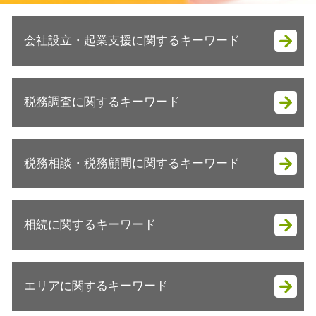
会社設立・起業支援に関するキーワード
法人成り 資産引継ぎ
税務調査に関するキーワード
法人成り 融資
会社設立 助成金
起業支援 必要性
税務調査 結果
会社設立 運転資金
税務相談・税務顧問に関するキーワード
税務調査 準備
法人成り タイミング
税務調査 確率 法人
会社設立 税金対策
税務調査 対応
個人 税務顧問
税理士 起業支援
税務調査 立会い
相続に関するキーワード
税務相談
法人成り 目安
税務調査 立会料
事業承継 青色申告
会社設立 流れ
税務調査 期間
税務顧問 金額
会社設立 税理士
相続税 減らすには
税務調査
事業承継税制 いつまで
法人成り 手続き
エリアに関するキーワード
相続税申告 必要書類
税務調査 事前通知 いつ
確定申告 個人事業主 青色申告
法人成り 消費税
相続税 分割
税務調査 来る理由
事業承継 税理士
法人成り 注意点