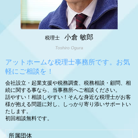
大阪市 相続税 申告
明石市 相続税 申告
小倉 敏郎
税理士
Toshiro Ogura
アットホームな税理士事務所です。お気
軽にご相談を！
会社設立・起業支援や税務調査、税務相談・顧問、相
続に関する事なら、当事務所へご相談ください。
話やすい！相談しやすい！そんな身近な税理士がお客
様が抱える問題に対し、しっかり寄り添いサポートい
たします。
初回相談無料です。
所属団体