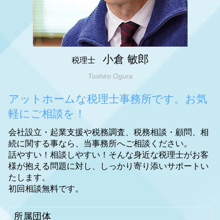
明石市 法人成り
神戸市 会社設立
小倉 敏郎
税理士
Toshiro Ogura
アットホームな税理士事務所です。お気
軽にご相談を！
会社設立・起業支援や税務調査、税務相談・顧問、相
続に関する事なら、当事務所へご相談ください。
話やすい！相談しやすい！そんな身近な税理士がお客
様が抱える問題に対し、しっかり寄り添いサポートい
たします。
初回相談無料です。
所属団体