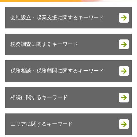
会社設立・起業支援に関するキーワード
起業支援
税務調査に関するキーワード
会社設立 メリット
会社設立 流れ
会社設立 手続き
税務調査 聞かれること
会社設立 自分で
税務相談・税務顧問に関するキーワード
税務調査 立会い
会社設立 安い
税務調査 時期 何月
会社設立 流れ 資本金
税務調査 金額
税務顧問 とは
会社設立 税金対策
税務調査 何年分
相続に関するキーワード
節税対策 ideco
決算月 決め方
税務調査 来る人
法人 決算 節税対策
法人成り メリット
税務調査 確率 法人
確定申告 個人事業主 青色申告
起業 初期費用
相続税申告
税務調査 確率 相続
税務相談 どこから
会社設立 メリット 税理士
エリアに関するキーワード
相続税 マンション 生前贈与
税務調査 結果
事業承継
法人成り 注意点
相続 節税
税務調査 タイミング
個人 税務顧問
会社設立 やり方