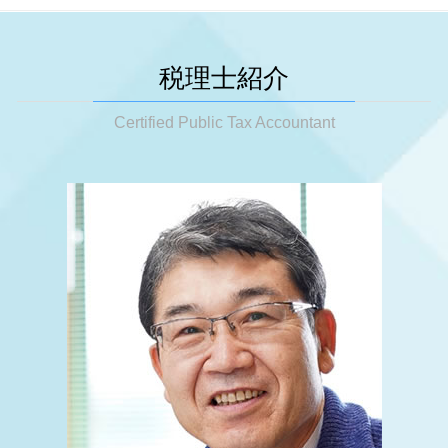
遺贈 相続税
税務調査 時期 法人
神戸市 法人成り
節税対策 車
法人成り 融資
相続税 障害者控除
税務調査 会社
明石市 税務相談
決算前 節税対策
法人成り
相続 税理士 費用
税務調査 立会料
大阪市 節税対策
事業承継税制 延長
税理士紹介
会社設立 流れ 期間
相続税 配偶者控除 計算
税務調査 時期
明石市 税務調査
節税対策 不動産
法人成り 資産引継ぎ
相続 税金
税務調査 結果 いつ
大阪市 会社設立
Certified Public Tax Accountant
税務相談
会社設立 助成金
相続税 放棄
税務調査 企業
神戸市 節税対策
節税対策 個人
起業支援 種類
相続税 保険金
税務調査 対策
大阪市 法人成り
税務相談 確定申告
相続税申告 必要書類
税務調査 準備
大阪市 税務調査
税務顧問 税理士
相続税 いくらからかかるの
税務調査 抜き打ち
明石市 節税対策
税務相談 税理士
相続税 配偶者控除
税務調査 いつ来る 個人
明石市 相続 対策
事業承継税制 特例
遺産分割対策
神戸市 税務顧問
節税対策 個人事業主
相続税 お尋ね
神戸市 事業承継
法人税 申告期限
相続 相談
姫路市 税務相談
顧問税理士 個人事業主
相続税 分割
大阪市 税務顧問
相続税 還付
大阪市 相続 対策
相続 税理士
姫路市 起業支援
相続税 生前贈与 現金
神戸市 起業支援
姫路市 法人成り