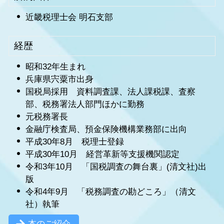
近畿税理士会 明石支部
経歴
昭和32年生まれ
兵庫県宍粟市出身
国税局採用 資料調査課、法人課税課、査察
部、税務署法人部門ほかに勤務
元税務署長
金融庁検査局、預金保険機構業務部に出向
平成30年8月 税理士登録
平成30年10月 経営革新等支援機関認定
令和3年10月 「国税調査の舞台裏」(清文社)出
版
令和4年9月 「税務調査の勘どころ」（清文
社）執筆
本のご紹介