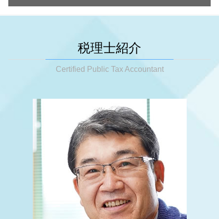
相続税 いくらから
税務調査 来る人
節税対策 公務員
法人成り 融資
相続税 未分割
税務調査
明石市 会社設立
法人 決算 節税対策
会社設立 メリット
相続時精算課税制度 メリット
税務調査 期間
大阪市 相続税 申告
税務顧問 金額
法人成り メリット
相続税対策 生命保険
税務調査 税理士
大阪市 起業支援
税務顧問 相場
税理士紹介
決算月 決め方
相続税 法定相続人
税務調査 抜き打ち
神戸市 税務相談
事業承継 税金対策
起業支援 必要性
相続税 申告期限 間に合わない
税務調査 結果 遅い
神戸市 事業承継
Certified Public Tax Accountant
節税対策 ふるさと納税
会社設立 税金対策
相続 節税
税務調査 準備
大阪市 節税対策
節税対策 車
会社設立 安い
相続税
税務調査 対応
神戸市 税務顧問
節税対策
相続税 いくらから払う
税務調査 タイミング
大阪市 税務調査
税務相談 どこから
相続税 変遷
税務調査 拒否
神戸市 法人成り
節税対策 法人
遺産分割対策
税務調査 企業
大阪市 事業承継
決算前 節税対策
相続税 保険金 非課税
明石市 起業支援
事業承継
相続税 いくらから 配偶者
姫路市 起業支援
事業承継税制
相続税 還付
神戸市 相続税 申告
事業承継税制 延長
相続税 対策
明石市 税務相談
相続税基礎控除 生命保険
大阪市 税務相談
相続税 マンション 生前贈与
姫路市 事業承継
相続税 いくらから 生前贈与
明石市 相続 対策