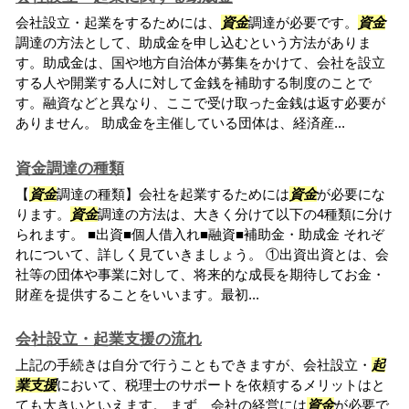
会社設立・起業をするためには、
資金
調達が必要です。
資金
調達の方法として、助成金を申し込むという方法がありま
す。助成金は、国や地方自治体が募集をかけて、会社を設立
する人や開業する人に対して金銭を補助する制度のことで
す。融資などと異なり、ここで受け取った金銭は返す必要が
ありません。 助成金を主催している団体は、経済産...
資金調達の種類
【
資金
調達の種類】会社を起業するためには
資金
が必要にな
ります。
資金
調達の方法は、大きく分けて以下の4種類に分け
られます。 ■出資■個人借入れ■融資■補助金・助成金 それぞ
れについて、詳しく見ていきましょう。 ①出資出資とは、会
社等の団体や事業に対して、将来的な成長を期待してお金・
財産を提供することをいいます。最初...
会社設立・起業支援の流れ
上記の手続きは自分で行うこともできますが、会社設立・
起
業支援
において、税理士のサポートを依頼するメリットはと
ても大きいといえます。 まず、会社の経営には
資金
が必要で