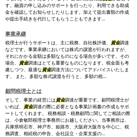
す。融資の申し込みのサポートを行ったり、利用できる助成
金を確認してお知らせしたりします。加えて提出書類の作成
や提出手続きを代行してもらうこともできます...
事業承継
税理士が行うサポートは、主に税務、自社株評価、
資金
調達
などです。事業承継においては株式の譲渡が行われますが、
それにかかる金額は多額なものになる場合が多いです。その
場合、
資金
調達はとても重要なものになります。税金面も考
慮しつつ、最適な
資金
調達方法についてアドバイスいたしま
す。 また、多額な株式譲渡を行うと、多額の税...
顧問税理士とは
そして、事業の経営には
資金
調達が重要です。顧問税理士が
いれば、
資金
調達の際に必要となる事業計画書の作成もサポ
ートしてくれます。 税務相談・税務顧問に関してご相談の際
は、小倉敏郎税理士事務所にお越しください。当事務所は、
兵庫県明石市、神戸市、姫路市、大阪府大阪市を中心に、税
務調査、相続税の申告、会社設立・企業支援の...