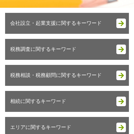
会社設立・起業支援に関するキーワード
法人成り 注意点
税務調査に関するキーワード
起業 初期費用
会社設立 税理士
会社設立 やり方
税務調査 立会い
会社設立 流れ
税務相談・税務顧問に関するキーワード
税務調査 聞かれること
会社設立
税務調査 何年分
法人成り
税務調査とは
節税対策 不動産
起業支援 助成金
税務調査 結果 いつ
相続に関するキーワード
個人 税務顧問
会社設立 メリット 税務
税務調査 事前通知 いつ
事業承継 税理士
会社設立 流れ 合同会社
税務調査 時期 相続
税務相談 どこまで
起業支援 種類
相続 税金
税務調査 金額
確定申告 個人事業主 青色申告
法人成り 消費税
エリアに関するキーワード
相続税 対策 不動産
税務調査 時期 何月
税務顧問 経費
法人成り 目安