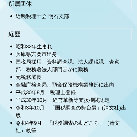
所属団体
近畿税理士会 明石支部
経歴
昭和32年生まれ
兵庫県宍粟市出身
国税局採用 資料調査課、法人課税課、査察
部、税務署法人部門ほかに勤務
元税務署長
金融庁検査局、預金保険機構業務部に出向
平成30年8月 税理士登録
平成30年10月 経営革新等支援機関認定
令和3年10月 「国税調査の舞台裏」(清文社)出
版
令和4年9月 「税務調査の勘どころ」（清文
社）執筆