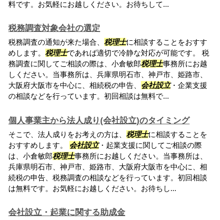
料です。お気軽にお越しください。お待ちして...
税務調査対象会社の選定
税務調査の通知が来た場合、
税理士
に相談することをおすす
めします。
税理士
であれば適切で冷静な対応が可能です。 税
務調査に関してご相談の際は、小倉敏郎
税理士
事務所にお越
しください。当事務所は、兵庫県明石市、神戸市、姫路市、
大阪府大阪市を中心に、相続税の申告、
会社設立
・企業支援
の相談などを行っています。初回相談は無料で...
個人事業主から法人成り(会社設立)のタイミング
そこで、法人成りをお考えの方は、
税理士
に相談することを
おすすめします。
会社設立
・起業支援に関してご相談の際
は、小倉敏郎
税理士
事務所にお越しください。当事務所は、
兵庫県明石市、神戸市、姫路市、大阪府大阪市を中心に、相
続税の申告、税務調査の相談などを行っています。初回相談
は無料です。お気軽にお越しください。お待ちし...
会社設立・起業に関する助成金