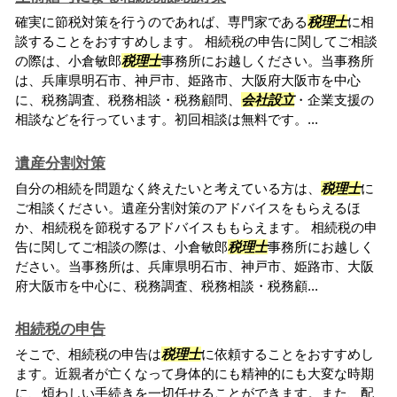
確実に節税対策を行うのであれば、専門家である
税理士
に相
談することをおすすめします。 相続税の申告に関してご相談
の際は、小倉敏郎
税理士
事務所にお越しください。当事務所
は、兵庫県明石市、神戸市、姫路市、大阪府大阪市を中心
に、税務調査、税務相談・税務顧問、
会社設立
・企業支援の
相談などを行っています。初回相談は無料です。...
遺産分割対策
自分の相続を問題なく終えたいと考えている方は、
税理士
に
ご相談ください。遺産分割対策のアドバイスをもらえるほ
か、相続税を節税するアドバイスももらえます。 相続税の申
告に関してご相談の際は、小倉敏郎
税理士
事務所にお越しく
ださい。当事務所は、兵庫県明石市、神戸市、姫路市、大阪
府大阪市を中心に、税務調査、税務相談・税務顧...
相続税の申告
そこで、相続税の申告は
税理士
に依頼することをおすすめし
ます。近親者が亡くなって身体的にも精神的にも大変な時期
に、煩わしい手続きを一切任せることができます。また、配