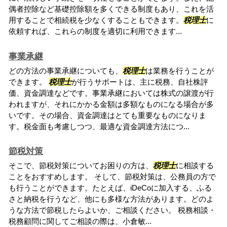
偶者控除など基礎控除額を多くできる制度もあり、これを活
用することで相続税を少なくすることもできます。
税理士
に
依頼すれば、これらの制度を適切に利用できます...
事業承継
どの方法の事業承継についても、
税理士
は業務を行うことが
できます。
税理士
が行うサポートは、主に税務、自社株評
価、資金調達などです。事業承継においては株式の譲渡が行
われますが、それにかかる金額は多額なものになる場合が多
いです。その場合、資金調達はとても重要なものになりま
す。税金面も考慮しつつ、最適な資金調達方法につ...
節税対策
そこで、節税対策についてお困りの方は、
税理士
に相談する
ことをおすすめします。 そして、節税対策は、公務員の方で
も行うことができます。たとえば、iDeCoに加入する、ふる
さと納税を行うなど、他にも多様な方法があります。どのよ
うな方法で節税したらよいか、ご相談ください。 税務相談・
税務顧問に関してご相談の際は、小倉敏...