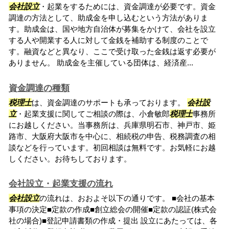
会社設立
・起業をするためには、資金調達が必要です。資金
調達の方法として、助成金を申し込むという方法がありま
す。助成金は、国や地方自治体が募集をかけて、会社を設立
する人や開業する人に対して金銭を補助する制度のことで
す。融資などと異なり、ここで受け取った金銭は返す必要が
ありません。 助成金を主催している団体は、経済産...
資金調達の種類
税理士
は、資金調達のサポートも承っております。
会社設
立
・起業支援に関してご相談の際は、小倉敏郎
税理士
事務所
にお越しください。当事務所は、兵庫県明石市、神戸市、姫
路市、大阪府大阪市を中心に、相続税の申告、税務調査の相
談などを行っています。初回相談は無料です。お気軽にお越
しください。お待ちしております。
会社設立・起業支援の流れ
会社設立
の流れは、おおよそ以下の通りです。 ■会社の基本
事項の決定■定款の作成■創立総会の開催■定款の認証(株式会
社の場合)■登記申請書類の作成・提出 設立にあたっては、各