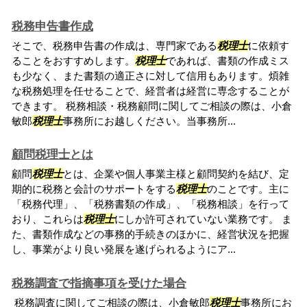
税務申告書作成
そこで、税務申告書の作成は、専門家である
税理士
に依頼す
ることをおすすめします。
税理士
であれば、書類の作成ミス
も少なく、また書類の適正さに対して信用もあります。煩雑
な税務処理を任せることで、経営者は経営に専念することが
できます。 税務相談・税務顧問に関してご相談の際は、小倉
敏郎
税理士
事務所にお越しください。当事務所...
顧問税理士とは
顧問
税理士
とは、企業や個人事業主様と顧問契約を結び、定
期的に税務と会計のサポートをする
税理士
のことです。主に
「税務代理」、「税務書類の作成」、「税務相談」を行って
おり、これらは
税理士
にしか許可されていない業務です。 ま
た、書類作成などの事務的手続きのほかに、経営状況を把握
し、事業がより良い発展を遂げられるようにア...
税務調査で指摘事項を受けた場合
税務調査に関してご相談の際は、小倉敏郎
税理士
事務所にお