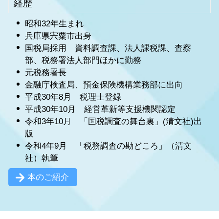
経歴
昭和32年生まれ
兵庫県宍粟市出身
国税局採用 資料調査課、法人課税課、査察
部、税務署法人部門ほかに勤務
元税務署長
金融庁検査局、預金保険機構業務部に出向
平成30年8月 税理士登録
平成30年10月 経営革新等支援機関認定
令和3年10月 「国税調査の舞台裏」(清文社)出
版
令和4年9月 「税務調査の勘どころ」（清文
社）執筆
本のご紹介