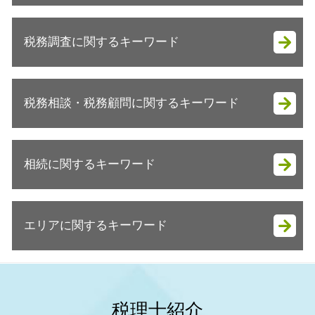
会社設立 助成金
税務調査に関するキーワード
決算月 決め方
会社設立 流れ
起業支援 種類
税務調査 対応
会社設立 流れ 自分で
税務相談・税務顧問に関するキーワード
税務調査 期間
法人成り メリット
税務調査 抜き打ち
法人成り
税務調査 拒否
事業承継税制 いつまで
会社設立 安い
税務調査 時期 個人
相続に関するキーワード
個人 税務顧問
法人成り タイミング
税務調査 来る理由
事業承継 税理士
会社設立 資本金 払込
税務調査 来るタイミング
節税対策 不動産
会社設立 税理士
相続税申告 必要書類
税務調査 税理士
節税対策 個人
会社設立 流れ 個人
エリアに関するキーワード
相続 税理士 費用
税務調査 準備
事業承継税制 延長
会社設立 自分で
相続税 還付
税務調査 結果 遅い
税務顧問 税理士
会社設立 メリット
相続税 マンション 評価額
税務調査 来る人
神戸市 節税対策
法人 決算 節税対策
法人成り 手続き
相続 相談先
税務調査 いきなり訪問
姫路市 税務顧問
節税対策 車
起業支援 助成金
相続税
税務調査 対策
明石市 起業支援
確定申告 個人事業主 青色申告
税理士紹介
会社設立 流れ 合同会社