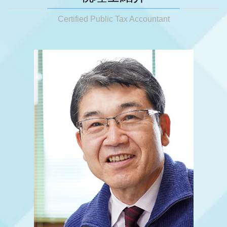
相続税 生前贈与
税務調査 立会い
大阪市 税務相談
節税対策 ideco
法人成り 消費税
相続税 生前贈与 現金
税務調査 確率 相続
姫路市 税務相談
Certified Public Tax Accountant
法人税 申告期限
法人成り 融資
小規模宅地 相続税
税務調査 確率 個人
明石市 節税対策
税務顧問 相場
会社設立 定款
相続税 いくらから払う
税務調査 確率 法人
姫路市 節税対策
決算前 節税対策
相続 節税
税務調査 結果
神戸市 相続 対策
節税対策 公務員
相続税 放棄
税務調査 時期 法人
姫路市 事業承継
税務相談
相続税 保険金
税務調査 強制調査
姫路市 法人成り
節税対策
相続税 法定相続人
明石市 法人成り
顧問税理士 個人事業主
遺産分割対策
大阪市 法人成り
税務相談 確定申告
相続 税理士
神戸市 税務相談
税務相談 どこから
相続税基礎控除 不動産
大阪市 相続 対策
相続税 2割加算
明石市 税務相談
相続税 対策 不動産
神戸市 事業承継
相続 相談
大阪市 相続税 申告
姫路市 相続税 申告
大阪市 事業承継
明石市 税務調査